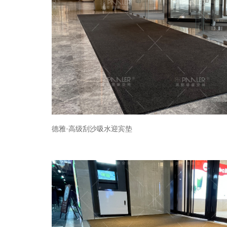
德雅-高级刮沙吸水迎宾垫