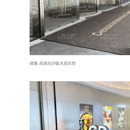
德雅-高级刮沙吸水迎宾垫