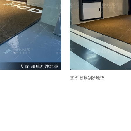
艾肯-超厚刮沙地垫