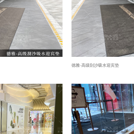
德雅-高级刮沙吸水迎宾垫