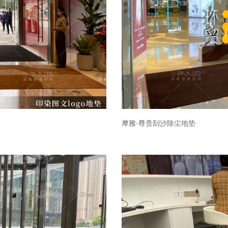
摩雅-尊贵刮沙除尘地垫