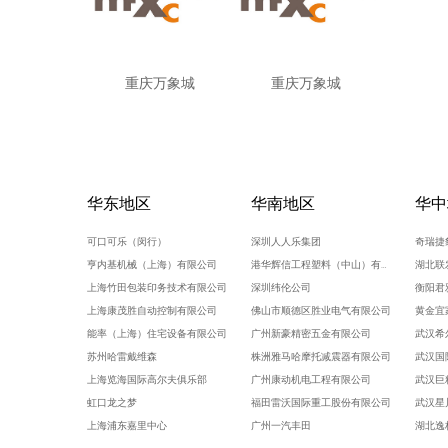
重庆万象城
重庆万象城
华东地区
华南地区
华中
可口可乐（闵行）
深圳人人乐集团
奇瑞捷
亨内基机械（上海）有限公司
港华辉信工程塑料（中山）有限公司
湖北联
上海竹田包装印务技术有限公司
深圳纬伦公司
衡阳君
上海康茂胜自动控制有限公司
佛山市顺德区胜业电气有限公司
黄金宜
能率（上海）住宅设备有限公司
广州新豪精密五金有限公司
武汉希
苏州哈雷戴维森
株洲雅马哈摩托减震器有限公司
武汉国
上海览海国际高尔夫俱乐部
广州康动机电工程有限公司
武汉巨
虹口龙之梦
福田雷沃国际重工股份有限公司
武汉星
上海浦东嘉里中心
广州一汽丰田
湖北逸
上海浦东假日酒店
佛山一汽
武汉国