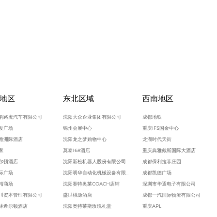
地区
东北区域
西南地区
豹路虎汽车有限公司
沈阳大众企业集团有限公司
成都地铁
发广场
锦州会展中心
重庆IFS国金中心
雅洲际酒店
沈阳龙之梦购物中心
龙湖时代天街
家
莫泰168酒店
重庆典雅戴斯国际大酒店
尔顿酒店
沈阳新松机器人股份有限公司
成都保利拉菲庄园
际广场
沈阳明华自动化机械设备有限公司
成都凯德广场
精商场
沈阳赛特奥莱COACH店铺
深圳市华通电子有限公司
川资本管理有限公司
盛世桃源酒店
成都一汽国际物流有限公司
林希尔顿酒店
沈阳奥特莱斯玫瑰礼堂
重庆APL
际广场
抚顺万达广场
重庆西亭科技有限公司