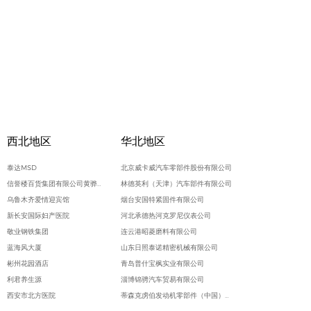
西北地区
华北地区
泰达MSD
北京威卡威汽车零部件股份有限公司
信誉楼百货集团有限公司黄骅信誉楼商厦
林德英利（天津）汽车部件有限公司
乌鲁木齐爱情迎宾馆
烟台安国特紧固件有限公司
新长安国际妇产医院
河北承德热河克罗尼仪表公司
敬业钢铁集团
连云港昭菱磨料有限公司
蓝海风大厦
山东日照泰诺精密机械有限公司
彬州花园酒店
青岛普什宝枫实业有限公司
利君养生源
淄博锦骋汽车贸易有限公司
西安市北方医院
蒂森克虏伯发动机零部件（中国）有限公司
绿地酒店
青岛明进船舶技术工程有限公司