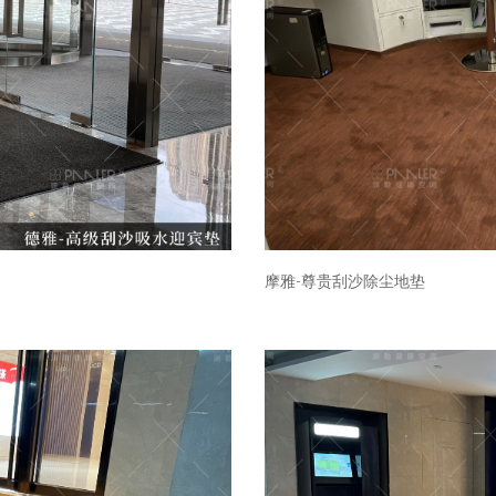
摩雅-尊贵刮沙除尘地垫