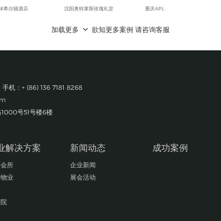
林希尔顿酒店
沈阳奥特莱斯玫瑰礼堂
重庆APL
际广场
抚顺万达广场
重庆西亭科技有限公司
加载更多
欲知更多案例 请咨询客服
雅洲际酒店
沈阳万达文华酒店
成都华为基地
代奥特莱斯购物中心
黑龙江佳木斯国宾馆
重庆葵花药业
吉酒店
锦州喜来登酒店
成都蒂森克虏伯富奥弹簧有限公司
光光电有限公司
宏孚大厦
大众一汽平台零部件有限公司成都分公司
牌轮胎（合肥）有限公司
长春尚科美后勤服务有限公司
成都富维江森汽车配件有限公司
 手机：+ (86) 136 7181 8268
机(武汉)有限公司
锦州会展中心
巴斯夫（重庆）化学品有限公司
om
轨道交通集团有限公司
筷道餐饮集团
成都莫仕连接器有限公司
巨人机床有限公司
丹东万达嘉华酒店
成都一汽大众
000号51号楼6楼
工程（中国）有限公司
长白山智选假日酒店
成都广乐机械厂
创机电设备有限公司
长白山万达宜必思酒店
重庆长安福特
经学院
鞍山美景海鲜酒店
成都富维江森自控汽车饰件系统有限公司
业解决方案
新闻动态
成功案例
店会所
企业新闻
场物业
展会活动
场
老院
校