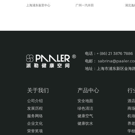
上海浦东嘉里中心
广州一汽丰田
湖北逸
上海浦东假日酒店
佛山一汽
武汉国
科学院上海微系统所新能源中心
佛山百威啤酒厂
衡阳君
罗达莱克斯阀门（上海）有限公司
广汽三菱
长沙时
上海赛飞航空线缆制造有限公司
乐百氏(广东)食品饮料有限公司
长沙瑞
宁波兴业盛泰集团有限公司
中達電子零組件(吳江)有限公司
武汉灿
南京星乔威泰克汽车零部件有限公司
厦门市三安光电科技有限公司
大陆马
电话：+ (86) 21 3876 7886
苏州众捷汽车零部件有限公司
佛山市顺德区美的电器有限公司
雷米电
电邮：
sabrina@paaler.c
爱茉莉化妆品(上海)有限公司
日立汽车系统（广州）有限公司
长沙市
上海奥美尼齿轮有限公司
一汽福田
宁夏小
地址：上海市浦东新区金海路1
嘉善兴祥锻造
珠海藤仓电装有限公司
SMS
佑能工具（上海）有限公司
极颖印刷制品（东莞）有限公司
湖南恒
博德精细化工（上海）有限公司
东莞永湖复合材料有限公司
郑州财
关于我们
产品中心
行
公司介绍
安全地面
酒
发展历程
绿色清洁
商
服务网络
健康空气
机
企业文化
健康饮水
养
荣誉奖项
学