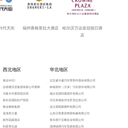
时代天街
福州香格里拉大酒店
哈尔滨万达皇冠假日酒
店
西北地区
华北地区
泰达MSD
北京威卡威汽车零部件股份有限公司
信誉楼百货集团有限公司黄骅信誉楼商厦
林德英利（天津）汽车部件有限公司
乌鲁木齐爱情迎宾馆
烟台安国特紧固件有限公司
新长安国际妇产医院
河北承德热河克罗尼仪表公司
敬业钢铁集团
连云港昭菱磨料有限公司
蓝海风大厦
山东日照泰诺精密机械有限公司
彬州花园酒店
青岛普什宝枫实业有限公司
利君养生源
淄博锦骋汽车贸易有限公司