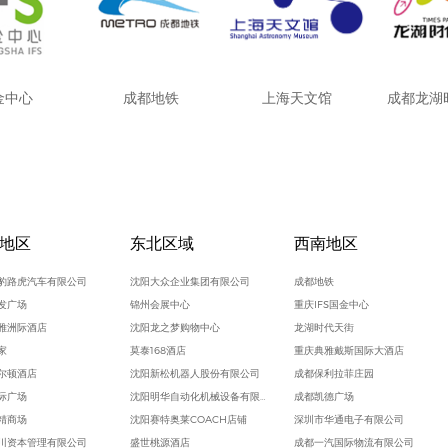
金中心
成都地铁
上海天文馆
成都龙湖
地区
东北区域
西南地区
豹路虎汽车有限公司
沈阳大众企业集团有限公司
成都地铁
发广场
锦州会展中心
重庆IFS国金中心
雅洲际酒店
沈阳龙之梦购物中心
龙湖时代天街
家
莫泰168酒店
重庆典雅戴斯国际大酒店
尔顿酒店
沈阳新松机器人股份有限公司
成都保利拉菲庄园
际广场
沈阳明华自动化机械设备有限公司
成都凯德广场
精商场
沈阳赛特奥莱COACH店铺
深圳市华通电子有限公司
川资本管理有限公司
盛世桃源酒店
成都一汽国际物流有限公司