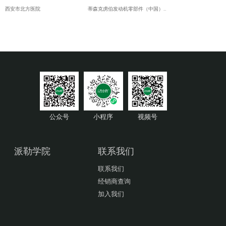
西安市北方医院
蒂森克虏伯发动机零部件（中国）有限公司
绿地酒店
青岛明进船舶技术工程有限公司
宁夏国际交流中心
约翰迪尔(天津)有限公司
包头财富中心大楼
约翰迪尔(天津)有限公司
内蒙古中国神华神朔大酒店
青岛毕勤机电有限公司
乌鲁木齐伯尔曼环球酒店
sew-赛威传动（天津）投资有限公司
青海县政府办公楼
廊坊卢卡斯伟利达廊重制动有限公司
赤峰万达广场
天津一汽丰田汽车有限公司
内蒙古呼和浩特香格里拉大酒店
青岛毕勤电子有限公司
呼和浩特市飞鹰齿轮厂
中国科学院理化技术研究所
公众号
小程序
视频号
西安法士特汽车传动有限责任公司
中川国际矿业控股有限公司
山西禹王煤炭气化有限公司
北京电力公司
长乐华精密工业有限公司
北京煤炭科学研究总院
派勒学院
联系我们
联系我们
经销商查询
加入我们