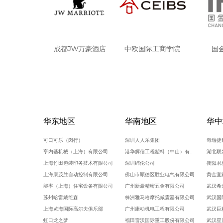
成都JW万豪酒店
中欧国际工商学院
国
华东地区
华南地区
华中
可口可乐（闵行）
深圳人人乐集团
奇瑞捷
亨内基机械（上海）有限公司
港华辉信工程塑料（中山）有限公司
湖北联
上海竹田包装印务技术有限公司
深圳纬伦公司
衡阳君
上海康茂胜自动控制有限公司
佛山市顺德区胜业电气有限公司
黄金宜
能率（上海）住宅设备有限公司
广州新豪精密五金有限公司
武汉希
苏州哈雷戴维森
株洲雅马哈摩托减震器有限公司
武汉国
上海览海国际高尔夫俱乐部
广州康动机电工程有限公司
武汉巨
虹口龙之梦
福田雷沃国际重工股份有限公司
武汉星