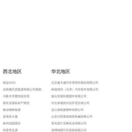
西北地区
华北地区
泰达MSD
北京威卡威汽车零部件股份有限公司
信誉楼百货集团有限公司黄骅信誉楼商厦
林德英利（天津）汽车部件有限公司
乌鲁木齐爱情迎宾馆
烟台安国特紧固件有限公司
新长安国际妇产医院
河北承德热河克罗尼仪表公司
敬业钢铁集团
连云港昭菱磨料有限公司
蓝海风大厦
山东日照泰诺精密机械有限公司
彬州花园酒店
青岛普什宝枫实业有限公司
利君养生源
淄博锦骋汽车贸易有限公司