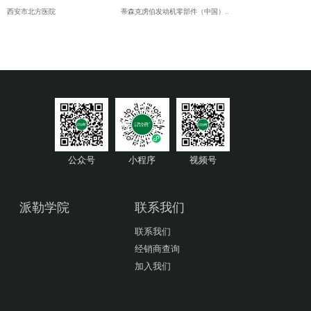
西安市北方医院
蒂森克虏伯发动机零部件（中国）有限公司
绿地酒店
青岛明进船舶技术工程有限公司
宁夏国际交流中心
约翰迪尔(天津)有限公司
包头财富中心大楼
约翰迪尔(天津)有限公司
内蒙古中国神华神朔大酒店
青岛毕勤机电有限公司
乌鲁木齐伯尔曼环球酒店
sew-赛威传动（天津）投资有限公司
青海县政府办公楼
廊坊卢卡斯伟利达廊重制动有限公司
赤峰万达广场
天津一汽丰田汽车有限公司
内蒙古呼和浩特香格里拉大酒店
青岛毕勤电子有限公司
呼和浩特市飞鹰齿轮厂
中国科学院理化技术研究所
公众号
小程序
视频号
西安法士特汽车传动有限责任公司
中川国际矿业控股有限公司
山西禹王煤炭气化有限公司
北京电力公司
长乐华精密工业有限公司
北京煤炭科学研究总院
派勒学院
联系我们
联系我们
经销商查询
加入我们