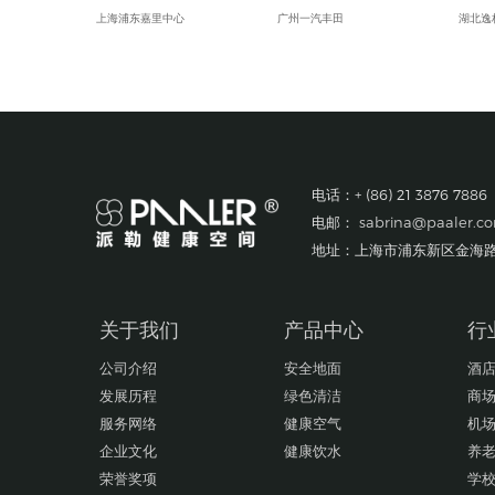
上海浦东嘉里中心
广州一汽丰田
湖北逸
上海浦东假日酒店
佛山一汽
武汉国
科学院上海微系统所新能源中心
佛山百威啤酒厂
衡阳君
罗达莱克斯阀门（上海）有限公司
广汽三菱
长沙时
上海赛飞航空线缆制造有限公司
乐百氏(广东)食品饮料有限公司
长沙瑞
宁波兴业盛泰集团有限公司
中達電子零組件(吳江)有限公司
武汉灿
南京星乔威泰克汽车零部件有限公司
厦门市三安光电科技有限公司
大陆马
电话：+ (86) 21 3876 7886
苏州众捷汽车零部件有限公司
佛山市顺德区美的电器有限公司
雷米电
电邮：
sabrina@paaler.c
爱茉莉化妆品(上海)有限公司
日立汽车系统（广州）有限公司
长沙市
上海奥美尼齿轮有限公司
一汽福田
宁夏小
地址：上海市浦东新区金海路1
嘉善兴祥锻造
珠海藤仓电装有限公司
SMS
佑能工具（上海）有限公司
极颖印刷制品（东莞）有限公司
湖南恒
博德精细化工（上海）有限公司
东莞永湖复合材料有限公司
郑州财
关于我们
产品中心
行
公司介绍
安全地面
酒
发展历程
绿色清洁
商
服务网络
健康空气
机
企业文化
健康饮水
养
荣誉奖项
学