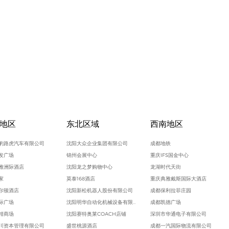
地区
东北区域
西南地区
豹路虎汽车有限公司
沈阳大众企业集团有限公司
成都地铁
发广场
锦州会展中心
重庆IFS国金中心
雅洲际酒店
沈阳龙之梦购物中心
龙湖时代天街
家
莫泰168酒店
重庆典雅戴斯国际大酒店
尔顿酒店
沈阳新松机器人股份有限公司
成都保利拉菲庄园
际广场
沈阳明华自动化机械设备有限公司
成都凯德广场
精商场
沈阳赛特奥莱COACH店铺
深圳市华通电子有限公司
川资本管理有限公司
盛世桃源酒店
成都一汽国际物流有限公司