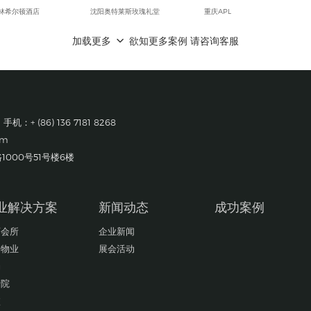
林希尔顿酒店
沈阳奥特莱斯玫瑰礼堂
重庆APL
际广场
抚顺万达广场
重庆西亭科技有限公司
加载更多
欲知更多案例 请咨询客服
雅洲际酒店
沈阳万达文华酒店
成都华为基地
代奥特莱斯购物中心
黑龙江佳木斯国宾馆
重庆葵花药业
吉酒店
锦州喜来登酒店
成都蒂森克虏伯富奥弹簧有限公司
光光电有限公司
宏孚大厦
大众一汽平台零部件有限公司成都分公司
牌轮胎（合肥）有限公司
长春尚科美后勤服务有限公司
成都富维江森汽车配件有限公司
 手机：+ (86) 136 7181 8268
机(武汉)有限公司
锦州会展中心
巴斯夫（重庆）化学品有限公司
om
轨道交通集团有限公司
筷道餐饮集团
成都莫仕连接器有限公司
巨人机床有限公司
丹东万达嘉华酒店
成都一汽大众
000号51号楼6楼
工程（中国）有限公司
长白山智选假日酒店
成都广乐机械厂
创机电设备有限公司
长白山万达宜必思酒店
重庆长安福特
经学院
鞍山美景海鲜酒店
成都富维江森自控汽车饰件系统有限公司
业解决方案
新闻动态
成功案例
店会所
企业新闻
场物业
展会活动
场
老院
校