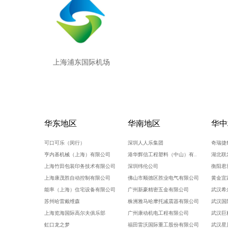
上海浦东国际机场
华东地区
华南地区
华中
可口可乐（闵行）
深圳人人乐集团
奇瑞捷
亨内基机械（上海）有限公司
港华辉信工程塑料（中山）有限公司
湖北联
上海竹田包装印务技术有限公司
深圳纬伦公司
衡阳君
上海康茂胜自动控制有限公司
佛山市顺德区胜业电气有限公司
黄金宜
能率（上海）住宅设备有限公司
广州新豪精密五金有限公司
武汉希
苏州哈雷戴维森
株洲雅马哈摩托减震器有限公司
武汉国
上海览海国际高尔夫俱乐部
广州康动机电工程有限公司
武汉巨
虹口龙之梦
福田雷沃国际重工股份有限公司
武汉星