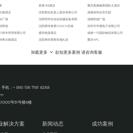
家
莫泰168酒店
重庆典雅戴斯国际大酒店
尔顿酒店
沈阳新松机器人股份有限公司
成都保利拉菲庄园
际广场
沈阳明华自动化机械设备有限公司
成都凯德广场
精商场
沈阳赛特奥莱COACH店铺
深圳市华通电子有限公司
川资本管理有限公司
盛世桃源酒店
成都一汽国际物流有限公司
林希尔顿酒店
沈阳奥特莱斯玫瑰礼堂
重庆APL
际广场
抚顺万达广场
重庆西亭科技有限公司
加载更多
欲知更多案例 请咨询客服
雅洲际酒店
沈阳万达文华酒店
成都华为基地
代奥特莱斯购物中心
黑龙江佳木斯国宾馆
重庆葵花药业
吉酒店
锦州喜来登酒店
成都蒂森克虏伯富奥弹簧有限公司
光光电有限公司
宏孚大厦
大众一汽平台零部件有限公司成都分公司
牌轮胎（合肥）有限公司
长春尚科美后勤服务有限公司
成都富维江森汽车配件有限公司
 手机：+ (86) 136 7181 8268
机(武汉)有限公司
锦州会展中心
巴斯夫（重庆）化学品有限公司
om
轨道交通集团有限公司
筷道餐饮集团
成都莫仕连接器有限公司
巨人机床有限公司
丹东万达嘉华酒店
成都一汽大众
000号51号楼6楼
工程（中国）有限公司
长白山智选假日酒店
成都广乐机械厂
创机电设备有限公司
长白山万达宜必思酒店
重庆长安福特
经学院
鞍山美景海鲜酒店
成都富维江森自控汽车饰件系统有限公司
业解决方案
新闻动态
成功案例