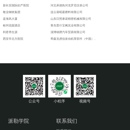
新长安国际妇产医院
河北承德热河克罗尼仪表公司
敬业钢铁集团
连云港昭菱磨料有限公司
蓝海风大厦
山东日照泰诺精密机械有限公司
彬州花园酒店
青岛普什宝枫实业有限公司
利君养生源
淄博锦骋汽车贸易有限公司
西安市北方医院
蒂森克虏伯发动机零部件（中国）有限公司
绿地酒店
青岛明进船舶技术工程有限公司
宁夏国际交流中心
约翰迪尔(天津)有限公司
包头财富中心大楼
约翰迪尔(天津)有限公司
内蒙古中国神华神朔大酒店
青岛毕勤机电有限公司
乌鲁木齐伯尔曼环球酒店
sew-赛威传动（天津）投资有限公司
青海县政府办公楼
廊坊卢卡斯伟利达廊重制动有限公司
赤峰万达广场
天津一汽丰田汽车有限公司
内蒙古呼和浩特香格里拉大酒店
青岛毕勤电子有限公司
呼和浩特市飞鹰齿轮厂
中国科学院理化技术研究所
公众号
小程序
视频号
西安法士特汽车传动有限责任公司
中川国际矿业控股有限公司
山西禹王煤炭气化有限公司
北京电力公司
长乐华精密工业有限公司
北京煤炭科学研究总院
派勒学院
联系我们