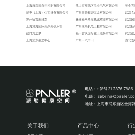
上海康茂胜自动控制有限公司
佛山市顺德区胜业电气有限公司
黄金宜
能率（上海）住宅设备有限公司
广州新豪精密五金有限公司
武汉希
苏州哈雷戴维森
株洲雅马哈摩托减震器有限公司
武汉国
上海览海国际高尔夫俱乐部
广州康动机电工程有限公司
武汉巨
虹口龙之梦
福田雷沃国际重工股份有限公司
武汉星
上海浦东嘉里中心
广州一汽丰田
湖北逸
上海浦东假日酒店
佛山一汽
武汉国
科学院上海微系统所新能源中心
佛山百威啤酒厂
衡阳君
罗达莱克斯阀门（上海）有限公司
广汽三菱
长沙时
上海赛飞航空线缆制造有限公司
乐百氏(广东)食品饮料有限公司
长沙瑞
宁波兴业盛泰集团有限公司
中達電子零組件(吳江)有限公司
武汉灿
南京星乔威泰克汽车零部件有限公司
厦门市三安光电科技有限公司
大陆马
电话：+ (86) 21 3876 7886
苏州众捷汽车零部件有限公司
佛山市顺德区美的电器有限公司
雷米电
电邮：
sabrina@paaler.c
爱茉莉化妆品(上海)有限公司
日立汽车系统（广州）有限公司
长沙市
上海奥美尼齿轮有限公司
一汽福田
宁夏小
地址：上海市浦东新区金海路1
嘉善兴祥锻造
珠海藤仓电装有限公司
SMS
佑能工具（上海）有限公司
极颖印刷制品（东莞）有限公司
湖南恒
博德精细化工（上海）有限公司
东莞永湖复合材料有限公司
郑州财
关于我们
产品中心
行