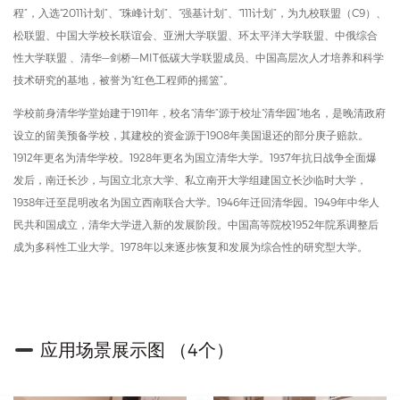
程”，入选“2011计划”、“珠峰计划”、“强基计划”、“111计划”，为九校联盟（C9）、
松联盟、中国大学校长联谊会、亚洲大学联盟、环太平洋大学联盟、中俄综合
性大学联盟 、清华—剑桥—MIT低碳大学联盟成员、中国高层次人才培养和科学
技术研究的基地，被誉为“红色工程师的摇篮”。
学校前身清华学堂始建于1911年，校名“清华”源于校址“清华园”地名，是晚清政府
设立的留美预备学校，其建校的资金源于1908年美国退还的部分庚子赔款。
1912年更名为清华学校。1928年更名为国立清华大学。1937年抗日战争全面爆
发后，南迁长沙，与国立北京大学、私立南开大学组建国立长沙临时大学，
1938年迁至昆明改名为国立西南联合大学。1946年迁回清华园。1949年中华人
民共和国成立，清华大学进入新的发展阶段。中国高等院校1952年院系调整后
成为多科性工业大学。1978年以来逐步恢复和发展为综合性的研究型大学。
应用场景展示图 （4个）