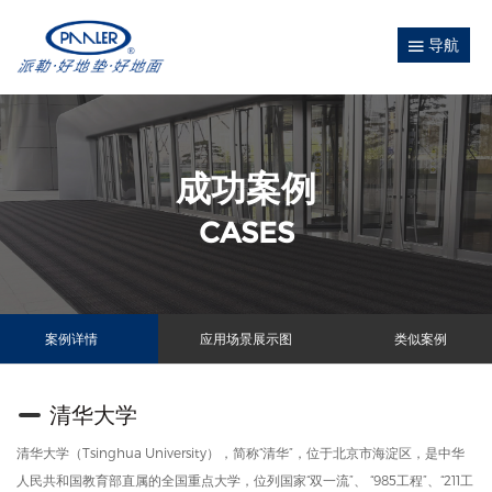
导航
成功案例
CASES
案例详情
应用场景展示图
类似案例
清华大学
清华大学（Tsinghua University），简称“清华”，位于北京市海淀区，是中华
人民共和国教育部直属的全国重点大学，位列国家“双一流”、 “985工程”、“211工