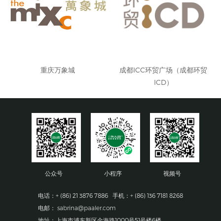
重庆万象城
成都ICC环贸广场（成都环贸
ICD）
公众号
小程序
视频号
电话：+ (86) 21 3876 7886 手机：+ (86) 136 7181 8268
电邮：
sabrina@paaler.com
地址：上海市浦东新区金海路1000号51号楼6楼