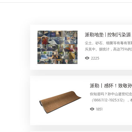
派勒地垫 | 控制污染
尘土、砂石、细菌等有毒有害
斥其中。据统计，高达75%
2225
派勒丨感怀！致敬
你知道吗？孙中山逝世纪念
（1866.11.12~192
1851