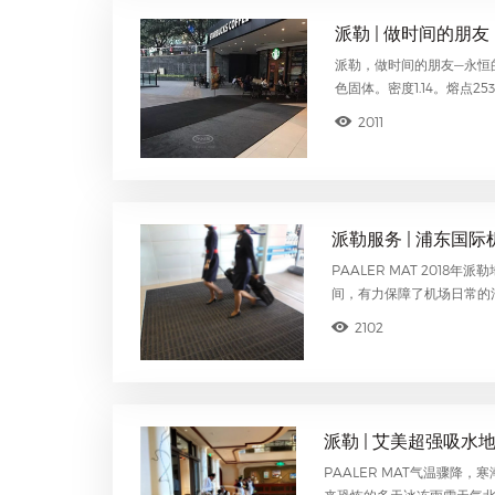
派勒 | 做时间的朋
派勒，做时间的朋友—永恒的
色固体。密度1.14。熔点
2011
派勒服务 | 浦东国
PAALER MAT 201
间，有力保障了机场日常的
2102
派勒 | 艾美超强吸
PAALER MAT气温骤降
来恐怖的多天冰冻雨雪天气北