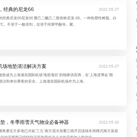
友，经典的尼龙66
2022-05-27
经典尼龙66尼龙66 聚己二酰己二胺俗称尼龙-66。一种热塑性树脂。白
253℃。不溶于一般溶剂，仅溶于间苯甲酚等。聚…
际机场地垫清洁解决方案
2022-05-27
8年派勒地垫成为上海浦东国际机场“地垫项目”的独家供应商，在“上海进博会”期
清洁和来往乘客的安全。上海浦东国际机场作为上海…
水地垫，冬季雨雪天气物业必备神器
2022-05-26
，寒潮来袭北方多地已冷如“三九”南方湿冷加重江南开启连续冬雨模式南方虽迎
方的温度更已经快到了历年最低这么冷的天气加上南北方…