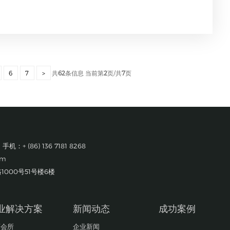
共
62
条信息 当前第
2
页/共
7
页
6
7
>
 手机：+ (86) 136 7181 8268
om
000号51号楼6楼
业解决方案
新闻动态
成功案例
店会所
企业新闻