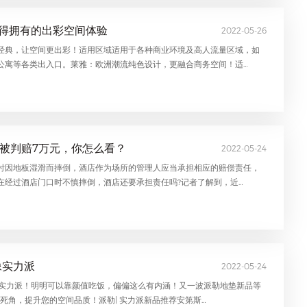
 你值得拥有的出彩空间体验
2022-05-26
经典，让空间更出彩！适用区域适用于各种商业环境及高人流量区域，如
公寓等各类出入口。莱雅：欧洲潮流纯色设计，更融合商务空间！适…
被判赔7万元，你怎么看？
2022-05-24
时因地板湿滑而摔倒，酒店作为场所的管理人应当承担相应的赔偿责任，
在经过酒店门口时不慎摔倒，酒店还要承担责任吗?记者了解到，近…
像实力派
2022-05-24
的不像实力派！明明可以靠颜值吃饭，偏偏这么有内涵！又一波派勒地垫新品等
无死角，提升您的空间品质！派勒| 实力派新品推荐安第斯…