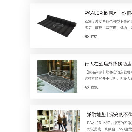
PAALER 欧莱雅 |
欧雅：渐变条纹色彩带不走的
酒店、商场、写字楼、机场、
1751
行人在酒店外摔伤酒店
【旅游高参】顾客在酒店就餐
这样的情况并不少见。但路人
1880
派勒地垫 | 漂亮的不
PAALER MAT，漂亮
您试用哦，高颜值，360度