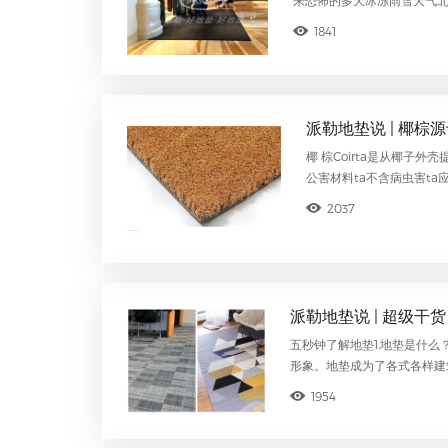
1841
派勒地垫说 | 椰棕
椰 棕Coirta是从椰子
公害材料ta不含病虫害ta应
2037
派勒地垫说 | 超级干
五秒钟了解地垫1.地垫是什
形象。地垫成为了各式各样建
1954