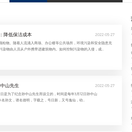
源：降低保洁成本
2022-05-27
颗粒物。随着人流涌入商场、办公楼等公共场所，环境污染和安全隐患充
的污染物由人员从户外携带进建筑物内。如何控制污染物的入侵，成…
孙中山先生
2022-05-27
日是为了纪念孙中山先生而设立的，时间是每年3月12日孙中山
5.3.12），本名孙文，谱名德明，字载之，号日新，又号逸仙，幼…