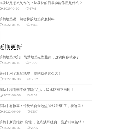
垃圾铲是怎么制作的？垃圾铲的日常功能作用是什么？
2021-10-20
3743
派勒地垫说丨解密橡胶地垫背底材料
2022-05-30
3468
近期更新
派勒地垫:大门口防滑地垫选型指南，这篇内容就够了
2024-06-13
4050
案例丨用了派勒地垫，差别就是这么大！
2022-06-08
3027
派勒丨梅雨季不做“脚滑”之人，吸水防滑正当时！
2022-06-06
3168
派勒丨有惊喜：传统铝合金地垫“全线升级”了，看这里！
2022-06-06
3307
派勒丨新品推荐:“黛雅”，色彩演绎经典，品质引领畅销！
2022-06-02
2995