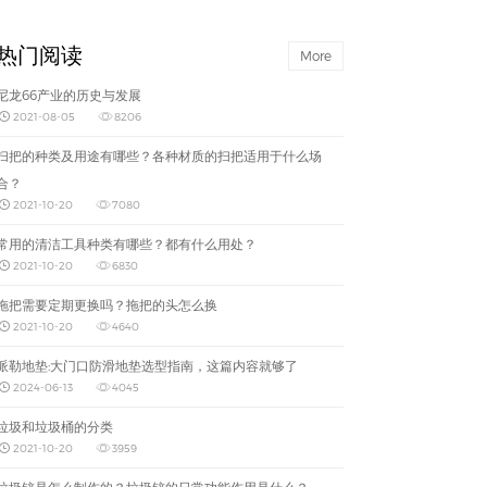
热门阅读
More
尼龙66产业的历史与发展
2021-08-05
8206
扫把的种类及用途有哪些？各种材质的扫把适用于什么场
合？
2021-10-20
7080
常用的清洁工具种类有哪些？都有什么用处？
2021-10-20
6830
拖把需要定期更换吗？拖把的头怎么换
2021-10-20
4640
派勒地垫:大门口防滑地垫选型指南，这篇内容就够了
2024-06-13
4045
垃圾和垃圾桶的分类
2021-10-20
3959