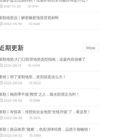
垃圾铲是怎么制作的？垃圾铲的日常功能作用是什么？
2021-10-20
3741
派勒地垫说丨解密橡胶地垫背底材料
2022-05-30
3463
近期更新
More
派勒地垫:大门口防滑地垫选型指南，这篇内容就够了
2024-06-13
4045
案例丨用了派勒地垫，差别就是这么大！
2022-06-08
3022
派勒丨梅雨季不做“脚滑”之人，吸水防滑正当时！
2022-06-06
3166
派勒丨有惊喜：传统铝合金地垫“全线升级”了，看这里！
2022-06-06
3304
派勒丨新品推荐:“黛雅”，色彩演绎经典，品质引领畅销！
2022-06-02
2989