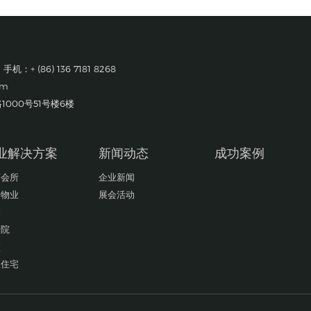
 手机：+ (86) 136 7181 8268
om
000号51号楼6楼
业解决方案
新闻动态
成功案例
店会所
企业新闻
场物业
展会活动
场
老院
校
区住宅