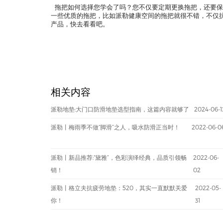
拖把如何选择您学会了吗？您不仅要定期更换拖把，还要保
一些优质的拖把，比如派勒健康空间的拖把就很不错，不仅
产品，快去看看吧。
相关内容
派勒地垫:大门口防滑地垫选型指南，这篇内容就够了
2024-06-1
派勒丨梅雨季不做“脚滑”之人，吸水防滑正当时！
2022-06-0
派勒丨新品推荐:“黛雅”，色彩演绎经典，品质引领畅
2022-06-
销！
02
派勒丨格立夫抗疲劳地垫：520，其实一直默默关爱
2022-05-
你！
31