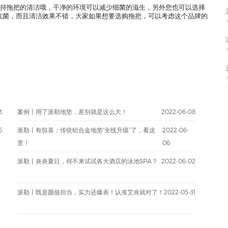
持拖把的清洁哦，干净的环境可以减少细菌的滋生，另外您也可以选择
抗菌，而且清洁效果不错，大家如果想要选购拖把，可以考虑这个品牌的
3
案例丨用了派勒地垫，差别就是这么大！
2022-06-08
6
派勒丨有惊喜：传统铝合金地垫“全线升级”了，看这
2022-06-
里！
06
派勒丨炎炎夏日，何不来试试各大酒店的泳池SPA？
2022-06-02
派勒丨既是颜值担当，实力还爆表！认准艾肯就对了！
2022-05-31