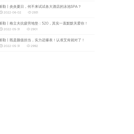
派勒丨炎炎夏日，何不来试试各大酒店的泳池SPA？
2022-06-02
2931
派勒丨格立夫抗疲劳地垫：520，其实一直默默关爱你！
2022-05-31
2901
派勒丨既是颜值担当，实力还爆表！认准艾肯就对了！
2022-05-31
2992