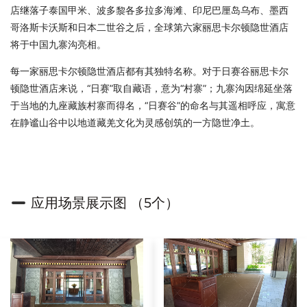
店继落子泰国甲米、波多黎各多拉多海滩、印尼巴厘岛乌布、墨西
哥洛斯卡沃斯和日本二世谷之后，全球第六家丽思卡尔顿隐世酒店
将于中国九寨沟亮相。
每一家丽思卡尔顿隐世酒店都有其独特名称。对于日赛谷丽思卡尔
顿隐世酒店来说，“日赛”取自藏语，意为“村寨”；九寨沟因绵延坐落
于当地的九座藏族村寨而得名，“日赛谷”的命名与其遥相呼应，寓意
在静谧山谷中以地道藏羌文化为灵感创筑的一方隐世净土。
应用场景展示图 （5个）