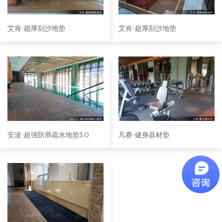
艾肯-超厚刮沙地垫
艾肯-超厚刮沙地垫
安波-超强防滑疏水地垫3.0
凡赛-健身器材垫