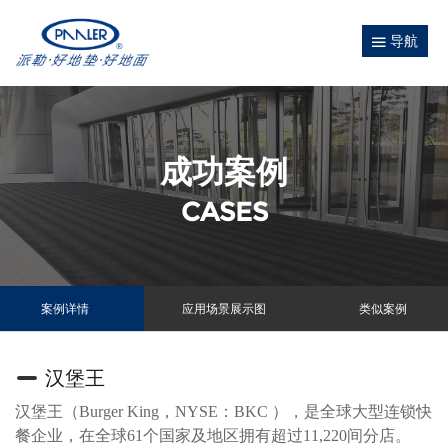
导航
成功案例
CASES
案例详情
应用场景展示图
类似案例
汉堡王
汉堡王（Burger King，NYSE：BKC ），是全球大型连锁快
餐企业，在全球61个国家及地区拥有超过11,220间分店。